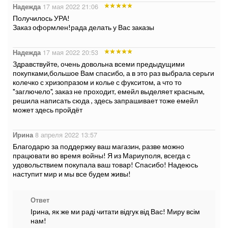
Надежда
17 мая 2022 21:06
Получилось УРА!
Заказ оформлен!рада делать у Вас заказы
Надежда
17 мая 2022 20:53
Здравствуйте, очень довольна всеми предыдущими
покупками,большое Вам спасибо, а в это раз выбрала серьги
колечко с хризопразом и колье с фукситом, а что то
"заглючело", заказ не проходит, емейл выделяет красным,
решила написать сюда , здесь запрашивает тоже емейл
может здесь пройдёт
Ирина
8 апреля 2022 13:57
Благодарю за поддержку ваш магазин, разве можно
працювати во время войны! Я из Мариуполя, всегда с
удовольствием покупала ваш товар! Спасибо! Надеюсь
наступит мир и мы все будем живы!
Ответ
Ірина, як же ми раді читати відгук від Вас! Миру всім
нам!