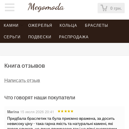
Megomoda
0 грн.
КАМНИ
ОЖЕРЕЛЬЯ
КОЛЬЦА
БРАСЛЕТЫ
СЕРЬГИ
ПОДВЕСКИ
РАСПРОДАЖА
Книга отзывов
Написать отзыв
Что говорят наши покупатели
Marina
15 июля 2026 20:41
Придбала браслетик та була приємно вражена, за досить
невисоку ціну - така гарна якість та натуральні камені, які
тепер служать не лише прикрасою так і на рівні енергетики