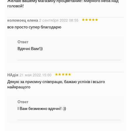
Желаю вашему магазину процветание! Мирного неба над
головой!
коломоец елена
2 сентября 2022 08:55
все просто супер благодарю
Ответ
Вдячні Вам!))
НАдія
21 мая 2022 15:00
Дякую за приємну співпрацю, бажаю успіхів і всього
найкращого
Ответ
І Вам безмежно вдячні! :))