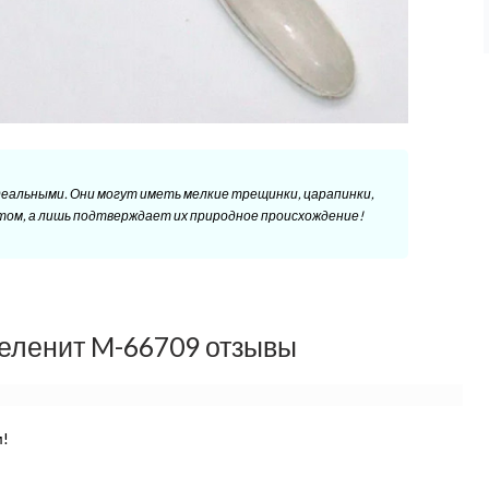
еальными. Они могут иметь мелкие трещинки, царапинки,
ктом, а лишь подтверждает их природное происхождение!
еленит M-66709 отзывы
!