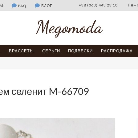
+38 (063) 443 23 18
Пн—С
ВЫ
FAQ
БЛОГ
Megomoda
А
БРАСЛЕТЫ
СЕРЬГИ
ПОДВЕСКИ
РАСПРОДАЖА
ем селенит M-66709